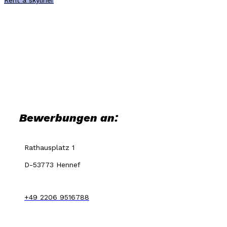
Rent a skyliner
BEWIRB DICH BEI
SKYLINER!
Bewerbungen an:
Rathausplatz 1
D-53773 Hennef
+49 2206 9516788