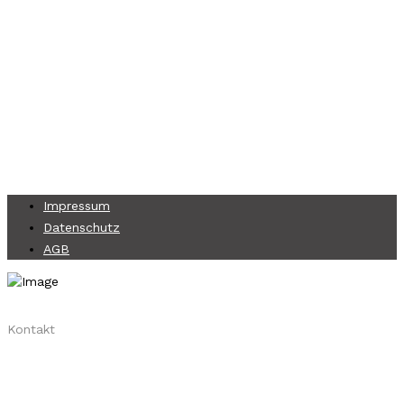
Impressum
Datenschutz
AGB
Kontakt
+49 2206 9516788
www.skyliner.tv