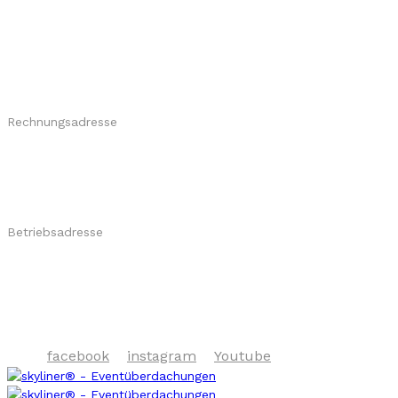
Professionelle Eventüberdachungen:
Flexibel - Wetterfest - Mobil
Rechnungsadresse
​skyliner GmbH
Rathausplatz 1
D-53773 Hennef
Betriebsadresse
skyliner GmbH
Burghof 12
D-51491 Overath
facebook
instagram
Youtube