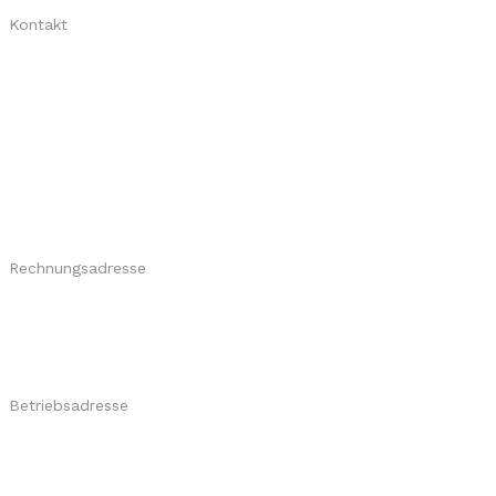
Kontakt
+49 2206 9516788
www.skyliner.tv
Professionelle Eventüberdachungen:
Flexibel - Wetterfest - Mobil
Rechnungsadresse
​skyliner GmbH
Rathausplatz 1
D-53773 Hennef
Betriebsadresse
skyliner GmbH
Burghof 12