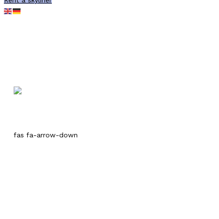
Rent a skyliner
SONDERBAU
fas fa-arrow-down
ERWEITERTE FLEXIBILITÄT DURCH
SPEZIELL FÜR DEINEN EVENT