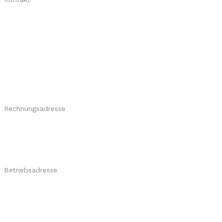
+49 2206 9516788
www.skyliner.tv
Professionelle Eventüberdachungen:
Flexibel - Wetterfest - Mobil
Rechnungsadresse
​skyliner GmbH
Rathausplatz 1
D-53773 Hennef
Betriebsadresse
skyliner GmbH
Burghof 12
D-51491 Overath